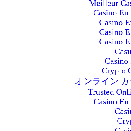
Meilleur Ca
Casino En 
Casino E
Casino E
Casino E
Casi
Casino
Crypto 
オンライン カ
Trusted Onl
Casino En
Casi
Cry
Casi