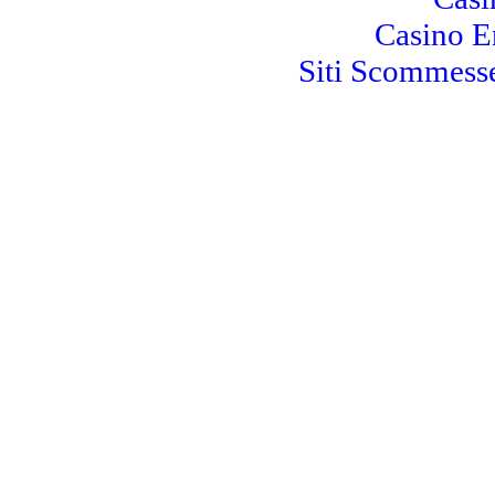
Casino E
Siti Scommess