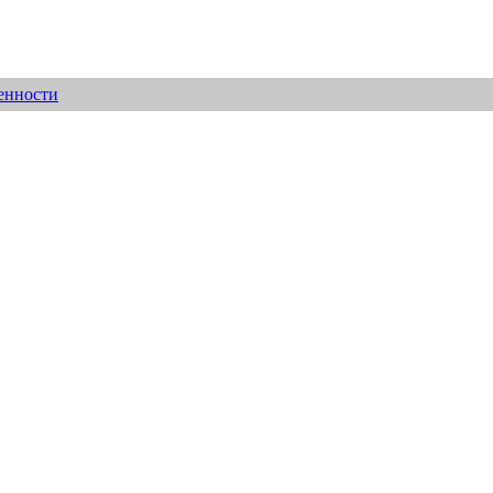
енности