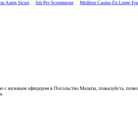
on Aams Sicuri
Siti Per Scommesse
Meilleur Casino En Ligne Fr
 с визовым офицером в Посольство Мальты, пожалуйста, позвонит
м.