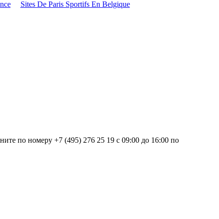
ance
Sites De Paris Sportifs En Belgique
е по номеру +7 (495) 276 25 19 с 09:00 до 16:00 по